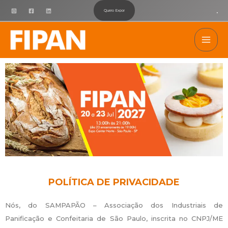
Ir
.
Quero Expor
para
Mai
o
conteúdo
Men
POLÍTICA DE PRIVACIDADE
Nós, do SAMPAPÃO – Associação dos Industriais de
Panificação e Confeitaria de São Paulo, inscrita no CNPJ/ME